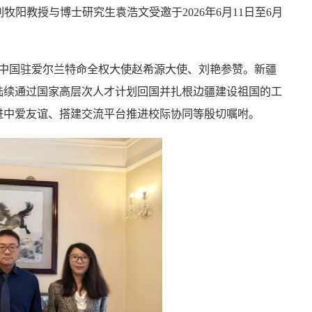
刘牧阳教授
与博士研究生袁浩文受邀
于202
6
年6月
11
日至
6
月
见中国驻爱尔兰特命全权大使赵希源大使、刘艳参赞。新疆
陆续通过国家高层次人才
计划回国并扎根边疆建设祖国的工
进中爱友谊、搭建交流平台推进校际协同等殷切嘱咐。