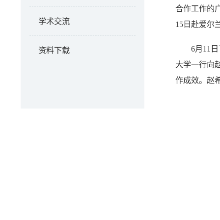
合作工作的
学术交流
15
日赴
爱尔
6月1
资料下载
大学一行向
作成效。赵