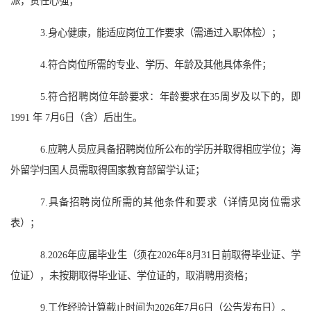
派，责任心强；
3.身心健康，能适应岗位工作要求（需通过入职体检）；
4.符合岗位所需的专业、学历、年龄及其他具体条件；
5.符合招聘岗位年龄要求：年龄要求在35周岁及以下的，即
1991 年
7
月
6
日（含）后出生。
6.应聘人员应具备招聘岗位所公布的学历并取得相应学位；海
外留学归国人员需取得国家教育部留学认证；
7.具备招聘岗位所需的其他条件和要求（详情见岗位需求
表）；
8.202
6
年应届毕业生
（
须在202
6
年8月31日前取得毕业证、学
位证
）
，未按期取得毕业证、学位证的，取消聘用资格；
9.工作经验计算截止时间为2026年
7
月
6
日（公告发布日）。