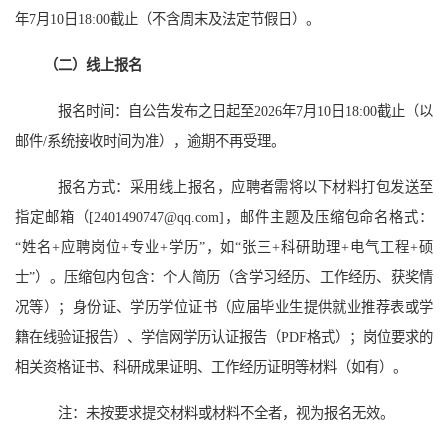
年
7
月
10
日18:00
截止（不含周末及法定节假日）。
（二）线上报名
报名时间：自公告发布之日起至
2026年
7
月
10
日18:00
截止（以
邮件/系统接收时间为准），逾期不再受理。
报名方式：采用线上报名，应聘者需将以下材料打包发送至
指定邮箱（[
2401490747
@qq.com]，邮件主题及压缩包命名格式：
“姓名+应聘岗位+专业+学历”，如“张三+科研助理+电气工程+硕
士”）。压缩包内包含：个人简历（含学习经历、工作经历、获奖情
况等）；身份证、学历学位证书（应届毕业生提供就业推荐表或学
籍在线验证报告）、学信网学历认证报告（PDF格式）；岗位要求的
相关资格证书、科研成果证明、工作经历证明等材料（如有）。
注：未按要求提交材料或材料不全者，视为报名无效。