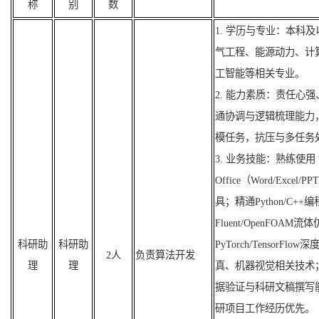
称
别
数
1. 学历与专业：本科
气工程、能源动力、计
工智能等相关专业。
2. 能力素质：责任心
通协调与逻辑梳理能力
模任务，抗压与多任务
3. 业务技能：熟练使用
Office（Word/Exc
具；精通Python/C++
Fluent/OpenFOA
科研助
科研助
PyTorch/TensorF
2
人
负责
算法开发
理
理
真、机器视觉相关技术
据验证与科研文稿撰写
研项目工作经历优先。