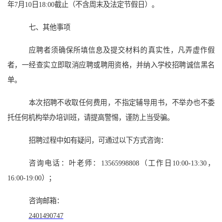
年
7
月
10
日18:00截止（不含周末及法定节假日）。
七、其他事项
应聘者须确保所填信息及提交材料的真实性，凡弄虚作假
者，一经查实立即取消应聘或聘用资格，并纳入学校招聘诚信黑名
单。
本次招聘不收取任何费用，不指定辅导用书，不举办也不委
托任何机构举办培训班，请提高警惕，谨防上当受骗。
招聘过程中如有疑问，可通过以下方式咨询：
咨询电话：
叶
老师：
13565998808
（工作日10:00-13:30，
16:00-19:00）；
咨询邮箱：
2401490747