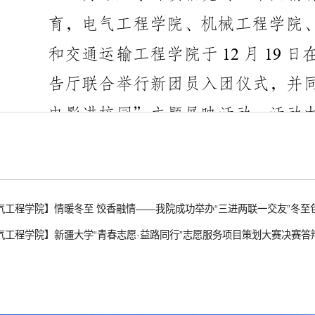
气工程学院】情暖冬至 饺香融情——我院成功举办“三进两联一交友”冬至
气工程学院】新疆大学“青春志愿·益路同行”志愿服务项目策划大赛决赛答